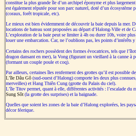
constitue la plus grande île d’un archipel éponyme et plus largemen
est également réputée pour son parc naturel, doté d’un écosystème p
(coraux, forêt tropicale, etc).
Le mieux est bien évidemment de découvrir la baie depuis la mer. 
locations de bateau sont proposées au départ d’Halong-Ville et de C
L’exploration de la baie peut se limiter à 4h ou durer 10h, voire plu
louer une embarcation. Car, ne l’oublions pas, les points d’intérêts 
Certains des rochers possèdent des formes évocatrices, tels que l’îl
dragon dansant en mer), la Vong (figurant un vieillard à la canne à
(formant un couple poule et coq).
Par ailleurs, certaines îles renferment des grottes qu’il est possible de 
L’île Dâu Gô
(sud-ouest d’Halong) comporte les deux plus connues
merveilles) et Hang Thiên Cung (grotte du Palais du ciel).
L’île Titov permet, quant à elle, différentes activités : l’escalade du 
Sung Sôt
(la grotte des surprises) et la baignade.
Quelles que soient les zones de la baie d’Halong explorées, les pays
décor féerique.