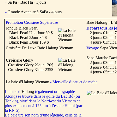
-
Sa Pa - Bac Ha - 3jours
-
Grande Aventure à SaPa - 4jours
Promotion Croisière Supérieuse
Baie Halong -
L’î
Jonque Black Pearl
Départ tous les j
Black Pearl Une Jour 39 $
2 jours/ 01nuit 
Black Pearl 2Jour 85 $
3 jours/ 02nuit 
Black Pearl 3Jour 139 $
4 jours/ 03nuit 
Croisière De Luxe Baie Halong Vietnam
Voyage
Sapa Vie
Sapa Marche Bach
Croisière Glory
2 jours/ 03nuit 
Croisière Glory 2Jour 120$
3 jours/ 04nuit 
Croisière Glory 3Jour 235$
4 jours/ 05nuit 
La baie d'Halong Vietnam
- Merveille d’eau et de roche
L
a baie d’
Halong
(également orthographié
Along) se trouve dans le golfe du Bac Bô (ou
Tonkin), situé dans le Nord-est du Vietnam et
plus exactement à 175 km à l’est de Hanoi (par
la RN 5).
La baie tire son nom d’une légende, celle de la