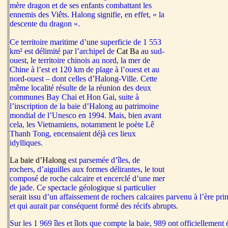
mère dragon et de ses enfants combattant les
ennemis des Viêts. Halong signifie, en effet, « la
descente du dragon ».
Ce territoire maritime d’une superficie de 1 553
km² est délimité par l’archipel de
Cat Ba
au sud-
ouest, le territoire chinois au nord, la mer de
Chine à l’est et 120 km de plage à l’ouest et au
nord-ouest – dont celles d’Halong-Ville. Cette
même localité résulte de la réunion des deux
communes Bay Chai et Hon Gai, suite à
l’inscription de la baie d’Halong au patrimoine
mondial de l’Unesco en 1994. Mais, bien avant
cela, les Vietnamiens, notamment le poète Lê
Thanh Tong, encensaient déjà ces lieux
idylliques.
La baie d’Halong
est parsemée d’îles, de
rochers, d’aiguilles aux formes délirantes, le tout
composé de roche calcaire et encerclé d’une mer
de jade. Ce spectacle géologique si particulier
serait issu d’un affaissement de rochers calcaires parvenu à l’ère pr
et qui aurait par conséquent formé des récifs abrupts.
Sur les 1 969 îles et îlots que compte la baie, 989 ont officielleme