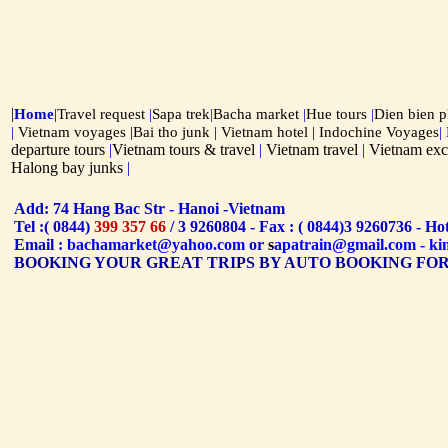
|
Home
|
Travel request
|
Sapa trek
|
Bacha market
|
Hue tours
|
Dien bien 
|
Vietnam voyages |
Bai tho junk
|
Vietnam hotel
| Indochine Voyages
|
departure tours
|
Vietnam tours & travel
|
Vietnam travel
|
Vietnam exc
Halong bay junks
|
Add: 74 Hang Bac Str - Hanoi -Vietnam
Tel :( 0844)
399 357 66
/ 3 9260804 - Fax : ( 0844)3 9260736 - Ho
Email :
bachamarket@yahoo.com
or
s
apatra
in@gmail.com
-
ki
BOOKING YOUR GREAT TRIPS BY AUTO BOOKING FO