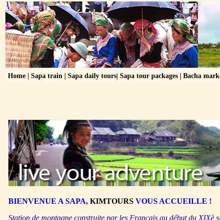
Home
|
Sapa train
|
Sapa daily tours
|
Sapa tour packages
|
Bacha mark
BIENVENUE A SAPA,
KIMTOURS
VOUS ACCUEILLE !
Station de montagne construite par les Français au début du XIXè si